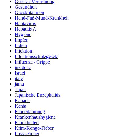
Gesetz / Verordnung
Gesundheit
Großbritannien
Hand-Fuß-Mund-Krankheit
Hantavirus
Hepatitis A
Hygiene
Impfen
Indien
Infektion
Infektionsschutzgesetz
Influenza / Grippe
inzidenz
Israel
italy
jama
Japan
Japanische Enzephalitis
Kanada
Kenia
Kinderlähmung
Krankenhaushygiene
Krankheiten
Krim-Kongo-Fieber
Lassa-Fieber