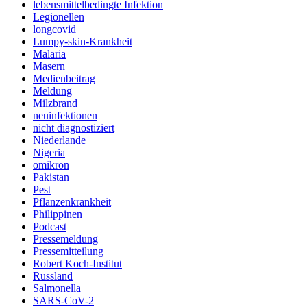
lebensmittelbedingte Infektion
Legionellen
longcovid
Lumpy-skin-Krankheit
Malaria
Masern
Medienbeitrag
Meldung
Milzbrand
neuinfektionen
nicht diagnostiziert
Niederlande
Nigeria
omikron
Pakistan
Pest
Pflanzenkrankheit
Philippinen
Podcast
Pressemeldung
Pressemitteilung
Robert Koch-Institut
Russland
Salmonella
SARS-CoV-2