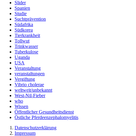
Slider
Spanien
Studie
Suchtprävention
Südafrika
Südkorea
Tierkrankheit
Tollwut
Trinkwasser
Tuberkulose
Uganda
USA
Veranstaltung
veranstaltungen
Vergiftung
Vibrio cholerae
weltweit/unbekannt
West-Nil-Fieber
who
Wissen
Öffentlicher Gesundheitsdienst
Östliche Pferdeenzephalomyelitis
Datenschutzerklärung
Impressum