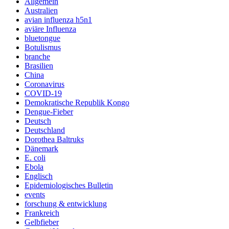
Allgemein
Australien
avian influenza h5n1
aviäre Influenza
bluetongue
Botulismus
branche
Brasilien
China
Coronavirus
COVID-19
Demokratische Republik Kongo
Dengue-Fieber
Deutsch
Deutschland
Dorothea Baltruks
Dänemark
E. coli
Ebola
Englisch
Epidemiologisches Bulletin
events
forschung & entwicklung
Frankreich
Gelbfieber