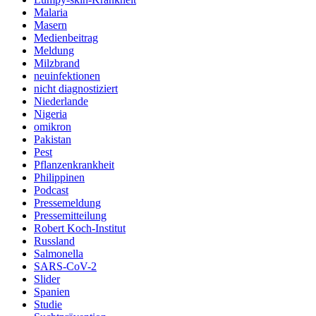
Malaria
Masern
Medienbeitrag
Meldung
Milzbrand
neuinfektionen
nicht diagnostiziert
Niederlande
Nigeria
omikron
Pakistan
Pest
Pflanzenkrankheit
Philippinen
Podcast
Pressemeldung
Pressemitteilung
Robert Koch-Institut
Russland
Salmonella
SARS-CoV-2
Slider
Spanien
Studie