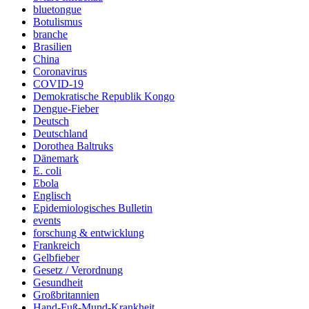
bluetongue
Botulismus
branche
Brasilien
China
Coronavirus
COVID-19
Demokratische Republik Kongo
Dengue-Fieber
Deutsch
Deutschland
Dorothea Baltruks
Dänemark
E. coli
Ebola
Englisch
Epidemiologisches Bulletin
events
forschung & entwicklung
Frankreich
Gelbfieber
Gesetz / Verordnung
Gesundheit
Großbritannien
Hand-Fuß-Mund-Krankheit