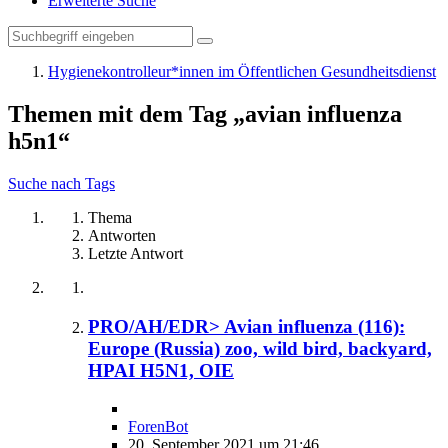
Erweiterte Suche
Hygienekontrolleur*innen im Öffentlichen Gesundheitsdienst
Themen mit dem Tag „avian influenza
h5n1“
Suche nach Tags
Thema
Antworten
Letzte Antwort
PRO/AH/EDR> Avian influenza (116):
Europe (Russia) zoo, wild bird, backyard,
HPAI H5N1, OIE
ForenBot
20. September 2021 um 21:46