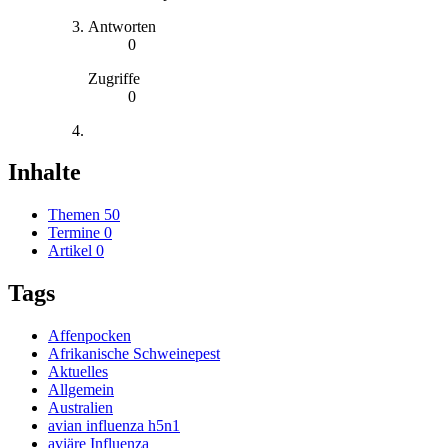
Antworten
0
Zugriffe
0
Inhalte
Themen
50
Termine
0
Artikel
0
Tags
Affenpocken
Afrikanische Schweinepest
Aktuelles
Allgemein
Australien
avian influenza h5n1
aviäre Influenza