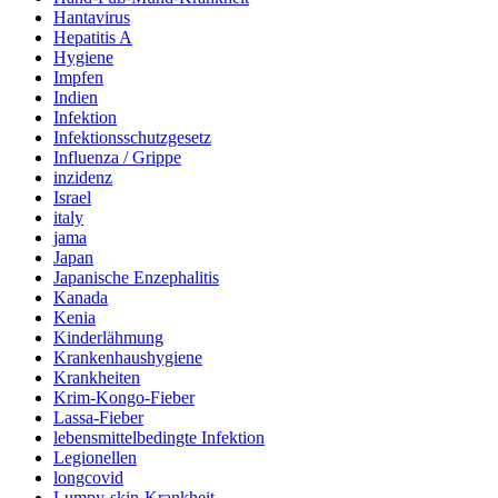
Hantavirus
Hepatitis A
Hygiene
Impfen
Indien
Infektion
Infektionsschutzgesetz
Influenza / Grippe
inzidenz
Israel
italy
jama
Japan
Japanische Enzephalitis
Kanada
Kenia
Kinderlähmung
Krankenhaushygiene
Krankheiten
Krim-Kongo-Fieber
Lassa-Fieber
lebensmittelbedingte Infektion
Legionellen
longcovid
Lumpy-skin-Krankheit