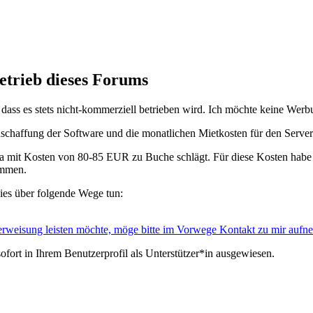
etrieb dieses Forums
st, dass es stets nicht-kommerziell betrieben wird. Ich möchte keine W
anschaffung der Software und die monatlichen Mietkosten für den Serve
twa mit Kosten von 80-85 EUR zu Buche schlägt. Für diese Kosten habe 
ommen.
dies über folgende Wege tun:
Überweisung leisten möchte, möge bitte im Vorwege Kontakt zu mir auf
ofort in Ihrem Benutzerprofil als Unterstützer*in ausgewiesen.