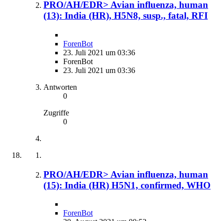
PRO/AH/EDR> Avian influenza, human
(13): India (HR), H5N8, susp., fatal, RFI
ForenBot
23. Juli 2021 um 03:36
ForenBot
23. Juli 2021 um 03:36
Antworten
0
Zugriffe
0
PRO/AH/EDR> Avian influenza, human
(15): India (HR) H5N1, confirmed, WHO
ForenBot