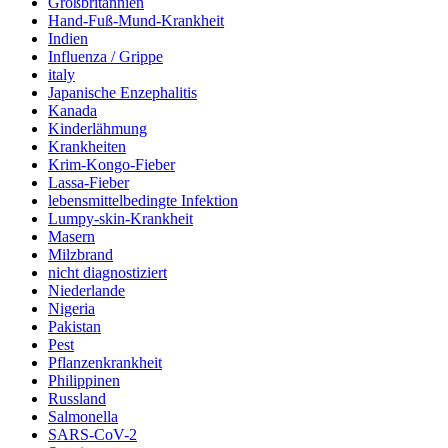
Großbritannien
Hand-Fuß-Mund-Krankheit
Indien
Influenza / Grippe
italy
Japanische Enzephalitis
Kanada
Kinderlähmung
Krankheiten
Krim-Kongo-Fieber
Lassa-Fieber
lebensmittelbedingte Infektion
Lumpy-skin-Krankheit
Masern
Milzbrand
nicht diagnostiziert
Niederlande
Nigeria
Pakistan
Pest
Pflanzenkrankheit
Philippinen
Russland
Salmonella
SARS-CoV-2