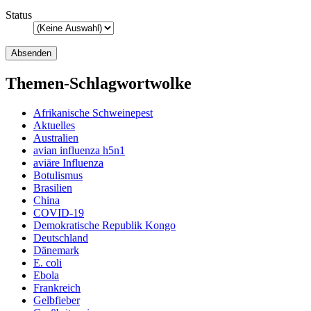
Status
Themen-Schlagwortwolke
Afrikanische Schweinepest
Aktuelles
Australien
avian influenza h5n1
aviäre Influenza
Botulismus
Brasilien
China
COVID-19
Demokratische Republik Kongo
Deutschland
Dänemark
E. coli
Ebola
Frankreich
Gelbfieber