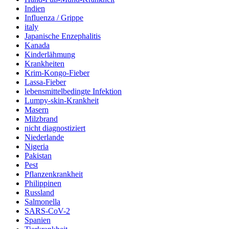
Indien
Influenza / Grippe
italy
Japanische Enzephalitis
Kanada
Kinderlähmung
Krankheiten
Krim-Kongo-Fieber
Lassa-Fieber
lebensmittelbedingte Infektion
Lumpy-skin-Krankheit
Masern
Milzbrand
nicht diagnostiziert
Niederlande
Nigeria
Pakistan
Pest
Pflanzenkrankheit
Philippinen
Russland
Salmonella
SARS-CoV-2
Spanien