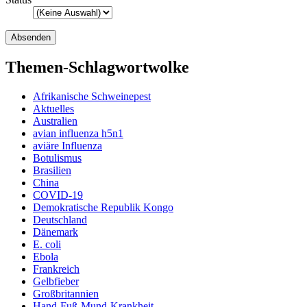
Themen-Schlagwortwolke
Afrikanische Schweinepest
Aktuelles
Australien
avian influenza h5n1
aviäre Influenza
Botulismus
Brasilien
China
COVID-19
Demokratische Republik Kongo
Deutschland
Dänemark
E. coli
Ebola
Frankreich
Gelbfieber
Großbritannien
Hand-Fuß-Mund-Krankheit