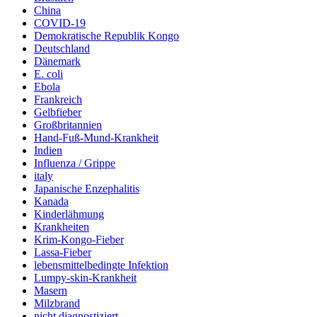
China
COVID-19
Demokratische Republik Kongo
Deutschland
Dänemark
E. coli
Ebola
Frankreich
Gelbfieber
Großbritannien
Hand-Fuß-Mund-Krankheit
Indien
Influenza / Grippe
italy
Japanische Enzephalitis
Kanada
Kinderlähmung
Krankheiten
Krim-Kongo-Fieber
Lassa-Fieber
lebensmittelbedingte Infektion
Lumpy-skin-Krankheit
Masern
Milzbrand
nicht diagnostiziert