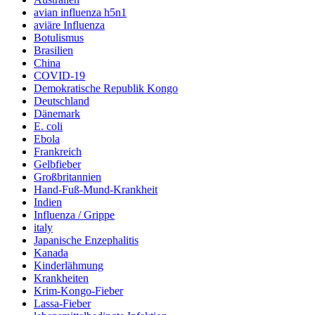
avian influenza h5n1
aviäre Influenza
Botulismus
Brasilien
China
COVID-19
Demokratische Republik Kongo
Deutschland
Dänemark
E. coli
Ebola
Frankreich
Gelbfieber
Großbritannien
Hand-Fuß-Mund-Krankheit
Indien
Influenza / Grippe
italy
Japanische Enzephalitis
Kanada
Kinderlähmung
Krankheiten
Krim-Kongo-Fieber
Lassa-Fieber