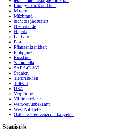
lebensmittelbedingte Infektion
Lumpy-skin-Krankheit
Masern
Milzbrand
nicht diagnostiziert
Niederlande
Nigeria
Pakistan
Pest
Pflanzenkrankheit
Philippinen
Russland
Salmonella
SARS-CoV-2
Spanien
Tierkrankheit
Tollwut
USA
Vergiftung
Vibrio cholerae
weltweit/unbekannt
West-Nil-Fieber
Östliche Pferdeenzephalomyelitis
Statistik